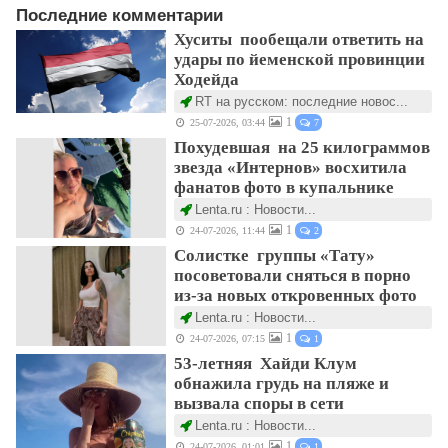
Последние комментарии
Хуситы пообещали ответить на
удары по йеменской провинции
Ходейда
RT на русском: последние новос...
1
25-07-2026, 03:44
7
Похудевшая на 25 килограммов
звезда «Интернов» восхитила
фанатов фото в купальнике
Lenta.ru : Новости...
1
24-07-2026, 11:44
2
Солистке группы «Тату»
посоветовали сняться в порно
из-за новых откровенных фото
Lenta.ru : Новости...
1
24-07-2026, 07:15
1
53-летняя Хайди Клум
обнажила грудь на пляже и
вызвала споры в сети
Lenta.ru : Новости...
1
24-07-2026, 01:01
1