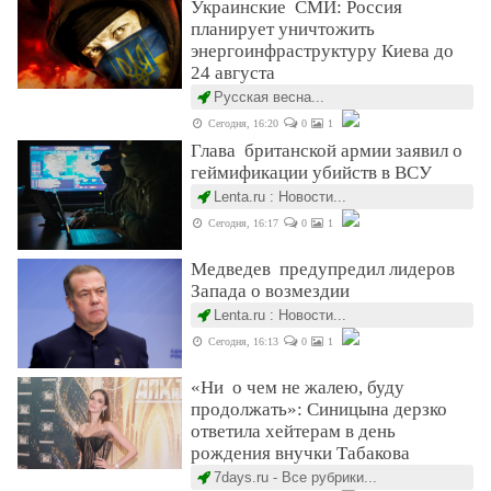
Украинские СМИ: Россия
планирует уничтожить
энергоинфраструктуру Киева до
24 августа
Русская весна...
Сегодня, 16:20
0
1
Глава британской армии заявил о
геймификации убийств в ВСУ
Lenta.ru : Новости...
Сегодня, 16:17
0
1
Медведев предупредил лидеров
Запада о возмездии
Lenta.ru : Новости...
Сегодня, 16:13
0
1
«Ни о чем не жалею, буду
продолжать»: Синицына дерзко
ответила хейтерам в день
рождения внучки Табакова
7days.ru - Все рубрики...