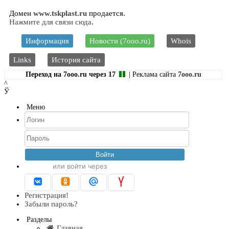
Домен
www.tskplast.ru
продается.
Нажмите для связи сюда
.
Информация
Новости (7ooo.ru)
Whois
Links
История сайта
Переход на 7ooo.ru через
16
| Реклама сайта
7ooo.ru
^
Ў
Меню
или войти через
Регистрация!
Забыли пароль?
Разделы
Главная