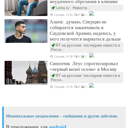
неудачного обрезания в клинике
Lenta.ru : Новости...
Сегодня, 15:45
0
1
Алаев: думаю, Сперцян не
собирается заканчивать в
Саудовской Аравии, надеюсь, у
него получится вырваться дальше
RT на русском: последние новости в
Росси...
Сегодня, 15:38
0
1
Синоптик Леус спрогнозировал
«первый визит осени» в Москву
RT на русском: последние новости в
Росси...
Сегодня, 15:36
0
1
Моментальные уведомления – сообщения и другие действия.
В приложении для
android