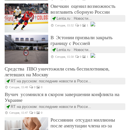
Овечкин оценил возможность
возглавить сборную России
Lenta.ru : Новости...
Сегодня, 15:52
0
1
В Эстонии призвали закрыть
границу с Россией
Lenta.ru : Новости...
Сегодня, 15:50
0
1
Средства ПВО уничтожили семь беспилотников,
летевших на Москву
RT на русском: последние новости в Росси...
Сегодня, 15:48
0
0
Вучич усомнился в скором завершении конфликта на
Украине
RT на русском: последние новости в Росси...
Сегодня, 15:47
0
0
Россиянин отсудил миллионы
после ампутации члена из-за