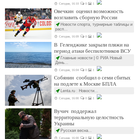
Сегодня, 16:10
0
1
Овечкин оценил возможность
возглавить сборную России
Новости спорта, турнирные таблицы и
расп...
Сегодня, 16:09
0
1
В Геленджике закрыли пляжи на
период атаки беспилотников ВСУ
Главные новости | © РИА Новый
День...
Сегодня, 16:04
0
1
Собянин сообщил о семи сбитых
на подлете к Москве БПЛА
Lenta.ru : Новости...
Сегодня, 16:00
0
1
Вучич поддержал
территориальную целостность
Украины
Русская весна...
Сегодня, 16:00
0
1